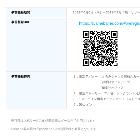
事前登録期間
2013年6月6日（木）～2013年7月下旬（
事前登録URL
https://s.amebame.com/#preregis
事前登録特典
１．限定アバター 「とろみシャツ＆花柄スカー
「お手軽サイドアップ」
「編集社オフィス」
２．限定ストーリー「マル秘！レ・クラン４兄
３．1,000コイン相当アイテムセット（スト
４．50コイン
※特典は正式サービス配信開始後にゲーム内で付与されます。
※Ameba非会員の方はAmebaへの会員登録が必要となります。