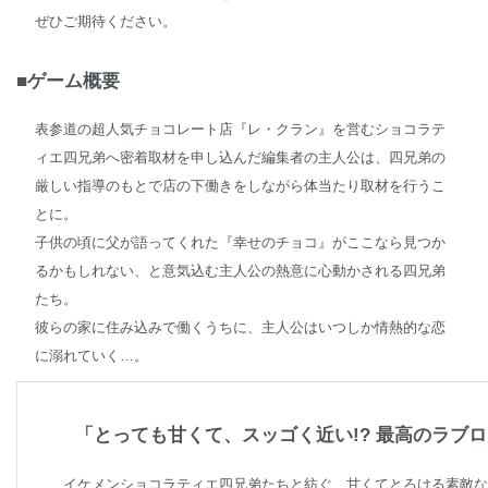
ぜひご期待ください。
■ゲーム概要
表参道の超人気チョコレート店『レ・クラン』を営むショコラテ
ィエ四兄弟へ密着取材を申し込んだ編集者の主人公は、四兄弟の
厳しい指導のもとで店の下働きをしながら体当たり取材を行うこ
とに。
子供の頃に父が語ってくれた『幸せのチョコ』がここなら見つか
るかもしれない、と意気込む主人公の熱意に心動かされる四兄弟
たち。
彼らの家に住み込みで働くうちに、主人公はいつしか情熱的な恋
に溺れていく…。
「とっても甘くて、スッゴく近い!? 最高のラブ
イケメンショコラティエ四兄弟たちと紡ぐ、甘くてとろける素敵な