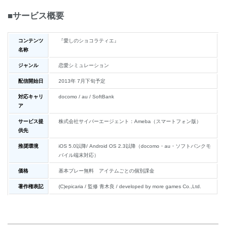
■サービス概要
コンテンツ
『愛しのショコラティエ』
名称
ジャンル
恋愛シミュレーション
配信開始日
2013年 7月下旬予定
対応キャリ
docomo / au / SoftBank
ア
サービス提
株式会社サイバーエージェント：Ameba（スマートフォン版）
供先
推奨環境
iOS 5.0以降/ Android OS 2.3以降（docomo・au・ソフトバンクモ
バイル端末対応）
価格
基本プレー無料 アイテムごとの個別課金
著作権表記
(C)epicaria / 監修 青木良 / developed by more games Co.,Ltd.