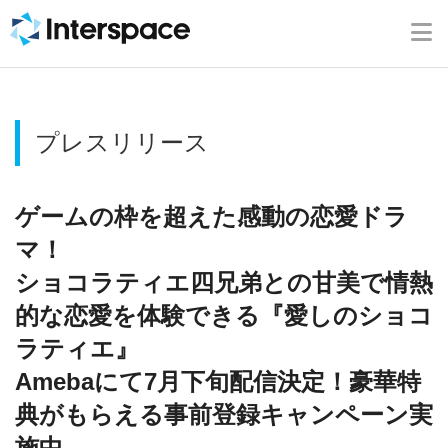
ホーム
会社概要
プレスリリース
事業内容
ニュース
ゲームの枠を超えた感動の恋愛ドラ
マ！
IR情報
ショコラティエ四兄弟との甘美で情熱
的な恋愛を体験できる『愛しのショコ
ブログ
ラティエ』
Amebaにて7月下旬配信決定！豪華特
採用情報
典がもらえる事前登録キャンペーン実
施中
お問い合わせ