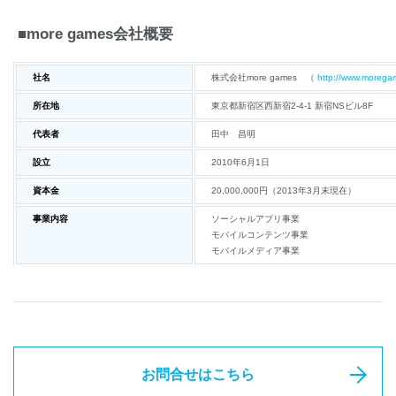
■more games会社概要
社名
株式会社more games （
http://www.moregam
所在地
東京都新宿区西新宿2-4-1 新宿NSビル8F
代表者
田中 昌明
設立
2010年6月1日
資本金
20,000,000円（2013年3月末現在）
事業内容
ソーシャルアプリ事業
モバイルコンテンツ事業
モバイルメディア事業
お問合せはこちら