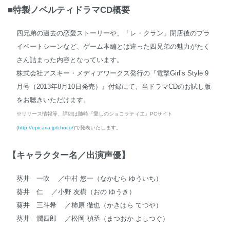
■特製ノベルティドラマCD概要
四兄弟の過去の恋愛ストーリーや、「レ・クラン」閉店後のプラ
イベートシーンなど、ゲーム本編とは違った四兄弟の魅力がたく
さん詰まった内容となっています。
株式会社アスキー・メディアワークス発行の『電撃Girl’s Style 9
月号（2013年8月10日発売）』付録にて、当ドラマCDのお試し版
をお聴きいただけます。
※リリース情報等、詳細は随時『愛しのショコラティエ』PCサイト
(
http://epicaria.jp/choco/
)で発表いたします
。
【キャラクター名／出演声優】
葵井 一吹 ／中村 悠一（なかむら ゆういち）
葵井 仁 ／小野 友樹（おの ゆうき）
葵井 三斗希 ／柿原 徹也（かきはら てつや）
葵井 潤四郎 ／松岡 禎丞（まつおか よしつぐ）