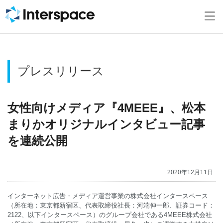
ホーム
会社概要
プレスリリース
事業内容
ニュース
女性向けメディア『4MEEE』、松本
まりかオリジナルインタビュー記事
IR情報
を連続公開
ブログ
2020年12月11日
採用情報
インターネット広告・メディア運営事業の株式会社インタースペース
（所在地：東京都新宿区、代表取締役社長：河端伸一郎、証券コード：
2122、以下インタースペース）のグループ会社である4MEEE株式会社
お問い合わせ