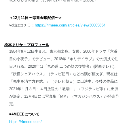
＜12月11日〜毎週金曜配信〜＞
vol1はコチラ：
https://4meee.com/articles/view/30005834
松本まりか・プロフィール
1984年9月12日生まれ。東京都出身。女優。2000年ドラマ『六番
目の小夜子』でデビュー。2018年『ホリデイラブ』での演技で注
目される。2020年は『竜の道 二つの顔の復讐者』(関西テレビ)、
『妖怪シェアハウス』（テレビ朝日）など出演が相次ぎ、現在は
『先生を消す方程式。』（テレビ朝日）に出演中。今後の作品に
2021年１月３日・４日放送の「教場Ⅱ」（フジテレビ系）に出演
が決定。12月4日には写真集『MM』（マガジンハウス）が発売予
定。
■4MEEEについて
https://4meee.com/