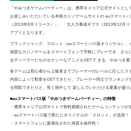
『やみつきゲームパーティー』は、携帯キャリア公式サイトとし
お楽しみいただいている本格カジノゲームサイトの auスマート
（2013年8月リリース）」、「大人力養成ギブス（2013年12月
アプリとなります。
ブラックジャック、スロット（auスマートパス版オリジナル）、
画質なカジノゲームをスマートフォンで手軽にプレーでき、さら
女ディーラーたちのセクシーなアニメもGETで きる、やみつき
各ゲームは初心者から上級者までプレーヤーのレベルに応じたステ
内容によって勲章をGETできたり、プレーヤー同士でランキング
を閲覧できたりと、長く熱中して 楽しんでいただける要素が盛り
■
au
スマートパス版「やみつきゲームパーティー」の特徴
・携帯キャリア公式サイトで有料展開されたゲームコンテンツが
・auスマートパス版で新たにオリジナルの「スロット」が追加！
・スマートフォンに最適化された画質＆操作性！