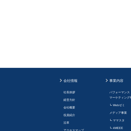
会社情報
事業内容
社長挨拶
パフォーマンス
マーケティング
経営方針
Webゼミ
会社概要
メディア事業
役員紹介
ママスタ
沿革
4MEEE
アクセスマップ