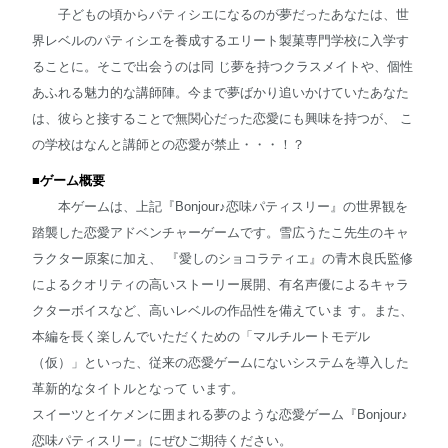
子どもの頃からパティシエになるのが夢だったあなたは、世
界レベルのパティシエを養成するエリート製菓専門学校に入学す
ることに。そこで出会うのは同 じ夢を持つクラスメイトや、個性
あふれる魅力的な講師陣。今まで夢ばかり追いかけていたあなた
は、彼らと接することで無関心だった恋愛にも興味を持つが、 こ
の学校はなんと講師との恋愛が禁止・・・！？
■ゲーム概要
本ゲームは、上記『Bonjour♪恋味パティスリー』の世界観を
踏襲した恋愛アドベンチャーゲームです。雪広うたこ先生のキャ
ラクター原案に加え、 『愛しのショコラティエ』の青木良氏監修
によるクオリティの高いストーリー展開、有名声優によるキャラ
クターボイスなど、高いレベルの作品性を備えていま す。また、
本編を長く楽しんでいただくための「マルチルートモデル
（仮）」といった、従来の恋愛ゲームにないシステムを導入した
革新的なタイトルとなって います。
スイーツとイケメンに囲まれる夢のような恋愛ゲーム『Bonjour♪
恋味パティスリー』にぜひご期待ください。