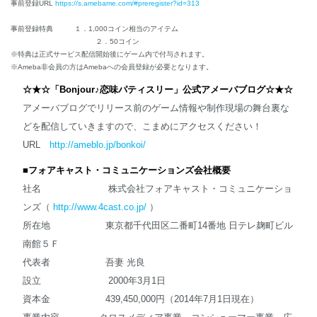
事前登録URL
https://s.amebame.com/#preregister?id=313
事前登録特典 １．1,000コイン相当のアイテム
２．50コイン
※特典は正式サービス配信開始後にゲーム内で付与されます。
※Ameba非会員の方はAmebaへの会員登録が必要となります。
☆★☆「
Bonjour
♪恋味パティスリー」公式アメーバブログ☆★☆
アメーバブログでリリース前のゲーム情報や制作現場の舞台裏な
どを配信していきますので、こまめにアクセスください！
URL
http://ameblo.jp/bonkoi/
■フォアキャスト・コミュニケーションズ会社概要
社名 株式会社フォアキャスト・コミュニケーショ
ンズ（
http://www.4cast.co.jp/
）
所在地 東京都千代田区二番町14番地 日テレ麹町ビル
南館５Ｆ
代表者 吾妻 光良
設立 2000年3月1日
資本金 439,450,000円（2014年7月1日現在）