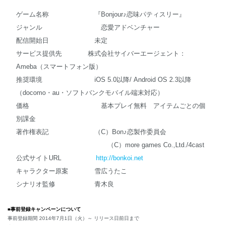
ゲーム名称 『Bonjour♪恋味パティスリー』
ジャンル 恋愛アドベンチャー
配信開始日 未定
サービス提供先 株式会社サイバーエージェント：
Ameba（スマートフォン版）
推奨環境 iOS 5.0以降/ Android OS 2.3以降
（docomo・au・ソフトバンクモバイル端末対応）
価格 基本プレイ無料 アイテムごとの個
別課金
著作権表記 （C）Bon♪恋製作委員会
（C）more games Co.,Ltd./4cast
公式サイトURL
http://bonkoi.net
キャラクター原案 雪広うたこ
シナリオ監修 青木良
■
事前登録キャンペーンについて
事前登録期間 2014年7月1日（火）～ リリース日前日まで