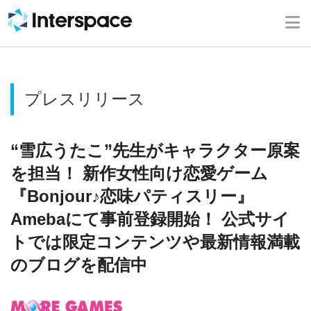
ホーム
会社概要
プレスリリース
事業内容
ニュース
“雪広うたこ”先生がキャラクター原案
を担当！ 新作女性向け恋愛ゲーム
IR情報
『Bonjour♪恋味パティスリー』
Amebaにて事前登録開始！ 公式サイ
ブログ
トでは限定コンテンツや最新情報満載
のブログを配信中
採用情報
お問い合わせ