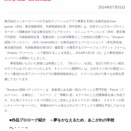
2014年07月01日
English
株式会社インタースペースの子会社でソーシャルアプリ事業を手掛ける株式会社more
games（本社：東京都新宿区、代表取締役社長：田中昌明）は、日本テレビグループのイン
ターネット戦略会社である株式会社フォアキャスト・コミュニ ケーションズ（本社：東京都
千代田区、代表取締役社長：吾妻光良）との共同事業として女性向け恋愛ゲーム『Bonjour♪
恋味パティスリー』（iOS / Android向け）を株式会社サイバーエージェント（本社所在地：
東京都渋谷区、代表取締役社長CEO：藤田晋）が運営するスマートフォンプラット フォーム
「Ameba（アメーバ）」にて配信することを決定し、2014年7月1日（火）より事前登録キ
ャンペーンを開始いたしました。
事前登録いただいた皆様には特典として、「50コイン」を含む、合計1,050コイン相当
のアイテムをプレゼントいたします。キャンペーン期間中に は、公式サイト内での限定コン
テンツ配信や公式アメーバブログでの最新情報発信など、リリースに向けて様々な企画を実
施してまいります。
『Bonjour♪恋味パティスリー』は、表参道にある超一流のパティシエ専門学校「Fleurir（フ
ルリール）」を舞台に、「スイーツ」と「禁断の 恋」をテーマにした恋愛模様を描く作品で
す。大人気イラストレーターの雪広うたこ先生によるキャラクター原案と、クオリティの高
いストーリーをベースに、 映像化やゲーム化などのメディアミックス展開を予定しておりま
す。
■作品
プロローグ紹介 ～夢をかなえるため、あこがれの学校
へ・・・～