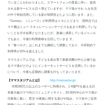
ていることがわかりました。スマートフォンの普及に伴い、提供
される新サービスも日々増えていますが、ママ達がそれ らを生活
の中で有効活用している姿が垣間見えたように思います。また、
『Gunosy』（ニュース）の利用率は１％にとどまり、現時点では
ママ層はニュー スキュレーションサービスをあまり利用していな
いことを示す結果となりましたが、急速に成長しているジャンル
でもあり、今後の利用推移を注目していきま す。
※『食べログ』はこれまでも継続して調査しており、今回初めて
利用率が10%を超えました
ママスタジアムでは、子どもを産み育て家庭消費の中心人物であ
るママ達がどのようにインターネットサービスを活用しているか
について、今後も定期的に調査を行なってまいります。
【ママスタジアムとは】
http://mamastar.jp/
月間280万人以上のユーザーに利用され、1.4億PVを超える日
本最大級のママ向けコミュニティサイト。20-30代中心のママ達が
日夜熱く集い、育児 や家族に関する喜びや悩み、ママ友やご近所
関係についての相談、話題の社会問題やファッション・美容な