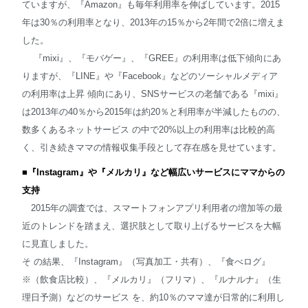
ていますが、『Amazon』も毎年利用率を伸ばしています。2015
年は30％の利用率となり、2013年の15％から2年間で2倍に増えま
した。
『mixi』、『モバゲー』、『GREE』の利用率は低下傾向にあ
りますが、『LINE』や『Facebook』などのソーシャルメディア
の利用率は上昇 傾向にあり、SNSサービスの老舗である『mixi』
は2013年の40％から2015年は約20％と利用率が半減したものの、
数多くあるネットサービス の中で20%以上の利用率は比較的高
く、引き続きママの情報収集手段として存在感を見せています。
■
『
Instagram
』や『メルカリ』など幅広いサービスにママからの
支持
2015年の調査では、スマートフォンアプリ利用者の増加等の最
近のトレンドを踏まえ、選択肢として取り上げるサービスを大幅
に見直しました。
そ の結果、『Instagram』（写真加工・共有）、『食べログ』
※（飲食店比較）、『メルカリ』（フリマ）、『ルナルナ』（生
理日予測）などのサービス を、約10％のママ達が日常的に利用し