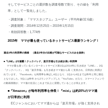
そしてサービスごとの選択数を調査母数で割り、その値を「利用
率」として一覧化しました。
・調査対象：『ママスタジアム』ユーザー（平均年齢32.6歳）
・調査期間：2014年12月25日～2015年1月15日
・有効回答数：1,774件
2015
年 ママが最も使っているネットサービス最新ランキング！
過去
3
年の利用率の推移 （過去
3
年分の比較が可能なサービスのみを抜粋）
■
『
LINE
』が
2
連覇！クックパッド、楽天市場も引き続き高い利用率
ママが最も使っているインターネットサービス第1位は2014年に引き続き『LINE』。2位
『クックパッド』、3位『楽天市場』も引き続きママ達から高 く支持され、日常的に利用さ
れています。『Facebook』も利用率を伸ばし4位となり、1位から4位までは昨年と同じ順位
となりました。5位には昨年 から2ランクアップした『YouTube』が入り、スマートフォンで
の動画視聴が、ママ達の生活にこれまで以上に浸透していることが伺えます。
■
『
Amazon
』が毎年利用率を伸長！
『
mixi
』は約
20%
のママ達
が日常的に利用
ECジャンルにおいてママ達からは『楽天市場』が強く支持され