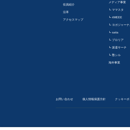
メディア事業
役員紹介
ママスタ
沿革
4MEEE
アクセスマップ
ヨガジャーナ
saita
プロリア
派遣サーチ
塾シル
海外事業
お問い合わせ
個人情報保護方針
クッキーポ