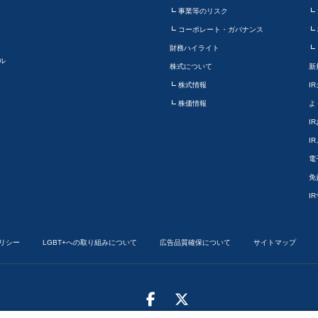
事業等のリスク
コーポレート・ガバナンス
財務ハイライト
ル
株式について
新
株式情報
I
株価情報
よ
I
I
電
免
I
リシー
LGBT+への取り組みについて
広告品質確保について
サイトマップ