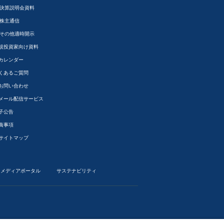
決算説明会資料
株主通信
その他適時開示
規投資家向け資料
Rカレンダー
くあるご質問
Rお問い合わせ
Rメール配信サービス
子公告
責事項
Rサイトマップ
メディアポータル
サステナビリティ