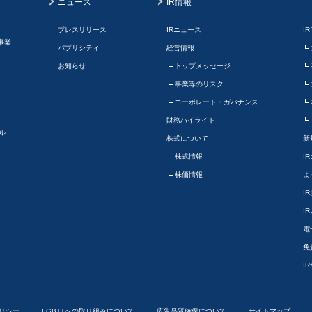
ニュース
IR情報
プレスリリース
IRニュース
I
事業
パブリシティ
経営情報
お知らせ
トップメッセージ
事業等のリスク
コーポレート・ガバナンス
財務ハイライト
ル
株式について
新
株式情報
I
株価情報
よ
I
I
電
免
I
リシー
LGBT+への取り組みについて
広告品質確保について
サイトマップ