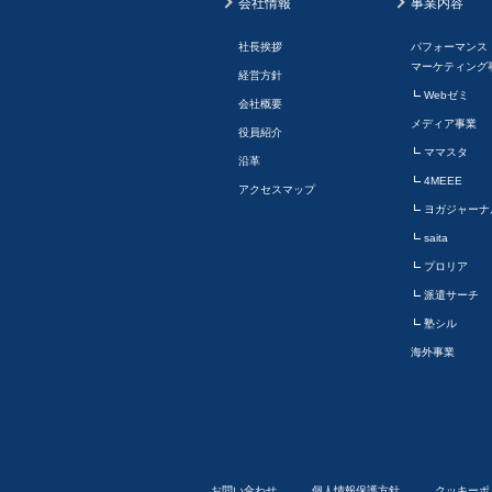
会社情報
事業内容
社長挨拶
パフォーマンス
マーケティング
経営方針
Webゼミ
会社概要
メディア事業
役員紹介
ママスタ
沿革
4MEEE
アクセスマップ
ヨガジャーナ
saita
プロリア
派遣サーチ
塾シル
海外事業
お問い合わせ
個人情報保護方針
クッキーポ