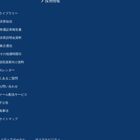
採用情報
Rライブラリー
決算短信
有価証券報告書
決算説明会資料
株主通信
その他適時開示
規投資家向け資料
Rカレンダー
くあるご質問
Rお問い合わせ
Rメール配信サービス
子公告
責事項
Rサイトマップ
メディアポータル
サステナビリティ