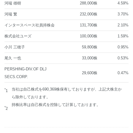
河端 雄樹
288,000株
4.59%
河端 繁
232,000株
3.70%
インタースペース社員持株会
131,700株
2.10%
株式会社ユーズ
100,000株
1.59%
小川 三穂子
59,800株
0.95%
尾久 一也
33,000株
0.53%
PERSHING-DIV.OF DLJ
29,600株
0.47%
SECS.CORP.
当社は自己株式を690,369株保有しておりますが、上記大株主か
*
1
ら除外しております。
持株比率は自己株式を控除して計算しております。
*
2