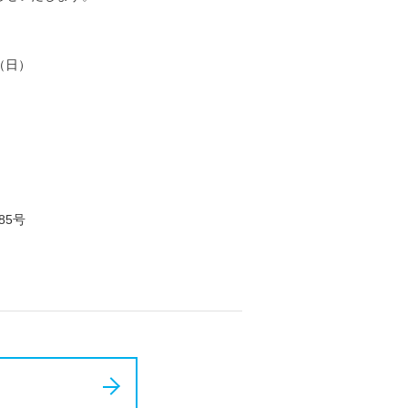
（日）
。
85号