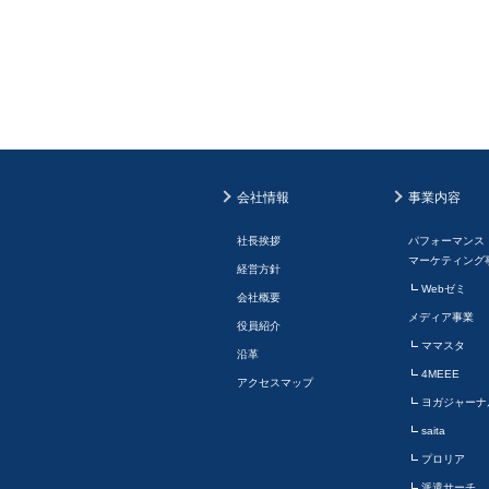
会社情報
事業内容
社長挨拶
パフォーマンス
マーケティング
経営方針
Webゼミ
会社概要
メディア事業
役員紹介
ママスタ
沿革
4MEEE
アクセスマップ
ヨガジャーナ
saita
プロリア
派遣サーチ