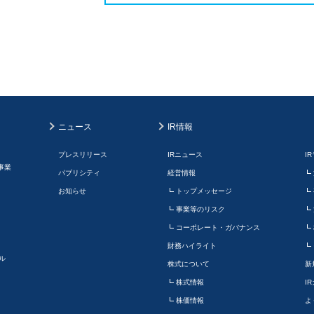
ニュース
IR情報
プレスリリース
IRニュース
I
事業
パブリシティ
経営情報
お知らせ
トップメッセージ
事業等のリスク
コーポレート・ガバナンス
財務ハイライト
ル
株式について
新
株式情報
I
株価情報
よ