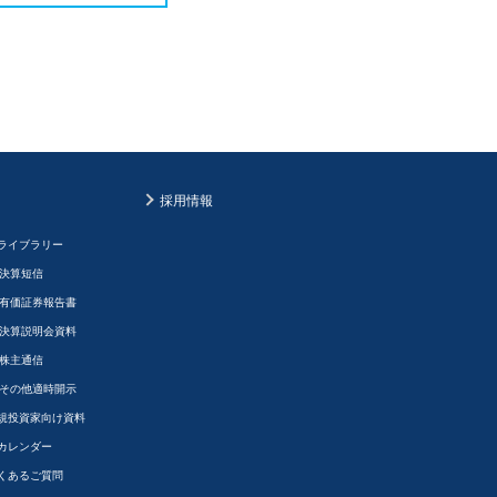
採用情報
Rライブラリー
決算短信
有価証券報告書
決算説明会資料
株主通信
その他適時開示
規投資家向け資料
Rカレンダー
くあるご質問