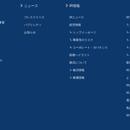
ニュース
IR情報
プレスリリース
IRニュース
I
事業
パブリシティ
経営情報
お知らせ
トップメッセージ
事業等のリスク
コーポレート・ガバナンス
財務ハイライト
ル
株式について
新
株式情報
I
株価情報
よ
I
I
電
免
I