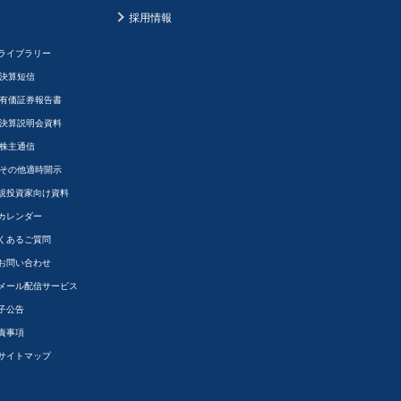
採用情報
Rライブラリー
決算短信
有価証券報告書
決算説明会資料
株主通信
その他適時開示
規投資家向け資料
Rカレンダー
くあるご質問
Rお問い合わせ
Rメール配信サービス
子公告
責事項
Rサイトマップ