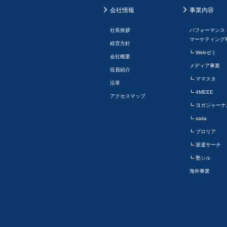
会社情報
事業内容
社長挨拶
パフォーマンス
マーケティング
経営方針
Webゼミ
会社概要
メディア事業
役員紹介
ママスタ
沿革
4MEEE
アクセスマップ
ヨガジャーナ
saita
プロリア
派遣サーチ
塾シル
海外事業