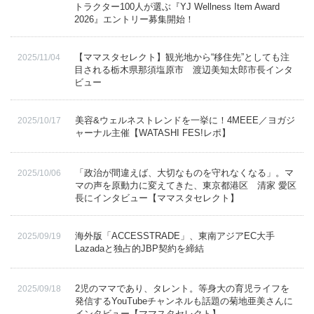
トラクター100人が選ぶ『YJ Wellness Item Award
2026』エントリー募集開始！
English
【ママスタセレクト】観光地から“移住先”としても注
2025/11/04
目される栃木県那須塩原市 渡辺美知太郎市長インタ
ビュー
美容&ウェルネストレンドを一挙に！4MEEE／ヨガジ
2025/10/17
ャーナル主催【WATASHI FES!レポ】
「政治が間違えば、大切なものを守れなくなる」。マ
2025/10/06
マの声を原動力に変えてきた、東京都港区 清家 愛区
長にインタビュー【ママスタセレクト】
海外版「ACCESSTRADE」、東南アジアEC大手
2025/09/19
Lazadaと独占的JBP契約を締結
2児のママであり、タレント。等身大の育児ライフを
2025/09/18
発信するYouTubeチャンネルも話題の菊地亜美さんに
インタビュー【ママスタセレクト】