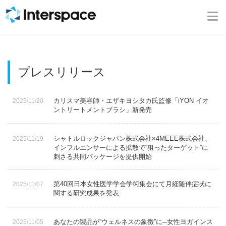
ホーム
会社概要
プレスリリース
事業内容
カリスマ美容師・エザキヨシタカ氏監修「iYON イオ
2025/11/20
ニュース
ントリートメントブラシ」新発売
IR情報
シャトルロックジャパン株式会社×4MEEE株式会社、
2025/11/19
インフルエンサーによる拡散で“狙ったターゲット”に
刺さる共同パッケージを提供開始
ブログ
第40回日本女性医学学会学術集会にて月経随伴症状に
2025/11/07
関する研究成果を発表
採用情報
あなたの製品が“ウェルネスの象徴”に─女性ヨガインス
2025/11/05
お問い合わせ