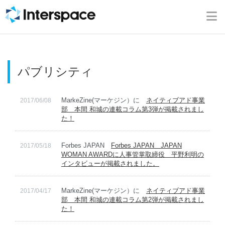
ホーム
会社概要
パブリシティ
事業内容
MarkeZine(マーケジン）に
ネイティブアド事業
2017/06/08
ニュース
部 本間 和城の連載コラム第3弾が掲載されまし
た！
IR情報
Forbes JAPAN
Forbes JAPAN JAPAN
2017/05/18
WOMAN AWARDに人事管掌取締役 平野利明の
ブログ
インタビューが掲載されました。
MarkeZine(マーケジン）に
ネイティブアド事業
2017/04/17
採用情報
部 本間 和城の連載コラム第2弾が掲載されまし
た！
お問い合わせ