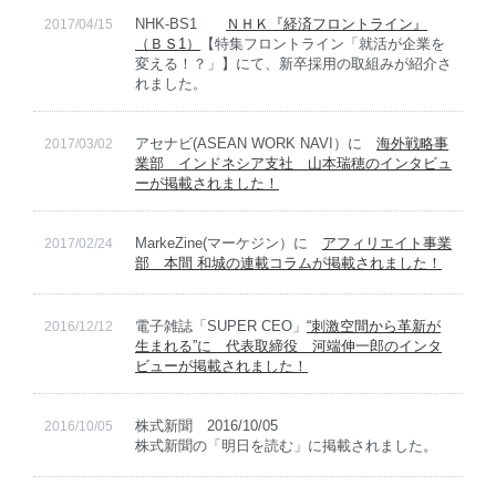
NHK-BS1
ＮＨＫ『経済フロントライン』
2017/04/15
（ＢＳ1）
【特集フロントライン「就活が企業を
English
変える！？」】にて、新卒採用の取組みが紹介さ
れました。
アセナビ(ASEAN WORK NAVI）に
海外戦略事
2017/03/02
業部 インドネシア支社 山本瑞穂のインタビュ
ーが掲載されました！
MarkeZine(マーケジン）に
アフィリエイト事業
2017/02/24
部 本間 和城の連載コラムが掲載されました！
電子雑誌「SUPER CEO」
“刺激空間から革新が
2016/12/12
生まれる”に 代表取締役 河端伸一郎のインタ
ビューが掲載されました！
株式新聞 2016/10/05
2016/10/05
株式新聞の「明日を読む」に掲載されました。