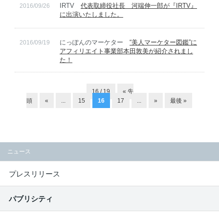
IRTV
代表取締役社長 河端伸一郎が『IRTV』
2016/09/26
に出演いたしました。
にっぽんのマーケター
“美人マーケター図鑑”に
2016/09/19
アフィリエイト事業部本田敦美が紹介されまし
た！
16 / 19
« 先
頭
«
...
15
16
17
...
»
最後 »
ニュース
プレスリリース
パブリシティ