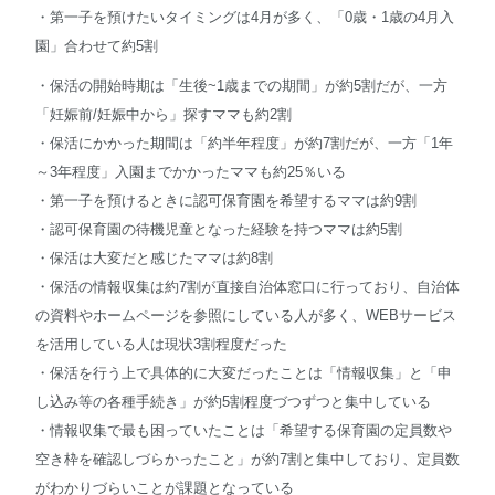
・第一子を預けたいタイミングは4月が多く、「0歳・1歳の4月入
園」合わせて約5割
・保活の開始時期は「生後~1歳までの期間」が約5割だが、一方
「妊娠前/妊娠中から」探すママも約2割
・保活にかかった期間は「約半年程度」が約7割だが、一方「1年
～3年程度」入園までかかったママも約25％いる
・第一子を預けるときに認可保育園を希望するママは約9割
・認可保育園の待機児童となった経験を持つママは約5割
・保活は大変だと感じたママは約8割
・保活の情報収集は約7割が直接自治体窓口に行っており、自治体
の資料やホームページを参照にしている人が多く、WEBサービス
を活用している人は現状3割程度だった
・保活を行う上で具体的に大変だったことは「情報収集」と「申
し込み等の各種手続き」が約5割程度づつずつと集中している
・情報収集で最も困っていたことは「希望する保育園の定員数や
空き枠を確認しづらかったこと」が約7割と集中しており、定員数
がわかりづらいことが課題となっている