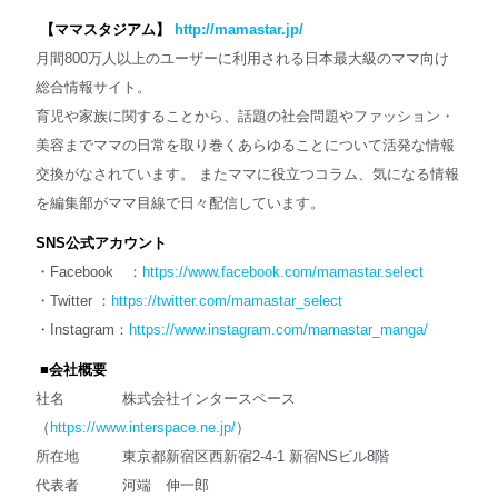
【ママスタジアム】
http://mamastar.jp/
月間800万人以上のユーザーに利用される日本最大級のママ向け
総合情報サイト。
育児や家族に関することから、話題の社会問題やファッション・
美容までママの日常を取り巻くあらゆることについて活発な情報
交換がなされています。 またママに役立つコラム、気になる情報
を編集部がママ目線で日々配信しています。
SNS公式アカウント
・Facebook ：
https://www.facebook.com/mamastar.select
・Twitter ：
https://twitter.com/mamastar_select
・Instagram：
https://www.instagram.com/mamastar_manga/
■会社概要
社名 株式会社インタースペース
（
https://www.interspace.ne.jp/
）
所在地 東京都新宿区西新宿2-4-1 新宿NSビル8階
代表者 河端 伸一郎