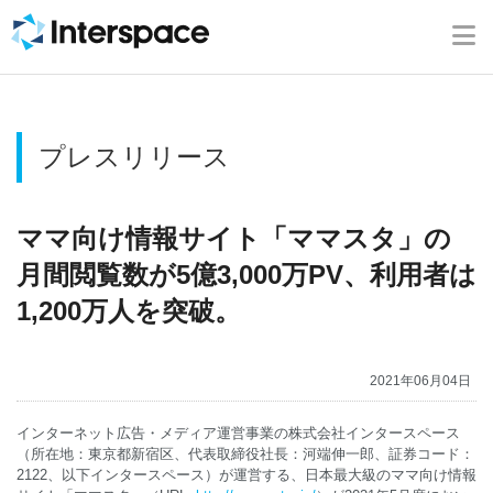
ホーム
会社概要
プレスリリース
事業内容
ニュース
ママ向け情報サイト「ママスタ」の
月間閲覧数が5億3,000万PV、利用者は
IR情報
1,200万人を突破。
ブログ
2021年06月04日
採用情報
インターネット広告・メディア運営事業の株式会社インタースペース
（所在地：東京都新宿区、代表取締役社長：河端伸一郎、証券コード：
2122、以下インタースペース）が運営する、日本最大級のママ向け情報
お問い合わせ