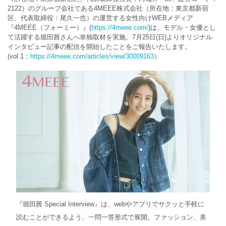
2122）のグループ会社である4MEEE株式会社（所在地：東京都新宿
区、代表取締役：尾久一也）の運営する女性向けWEBメディア
English
『4MEEE（フォーミー）』(
https://4meee.com/
)は、モデル・女優とし
て活躍する堀田茜さんへ単独取材を実施。7月25日(日)よりオリジナル
インタビュー記事の配信を開始したことをご報告いたします。
(vol.1：
https://4meee.com/articles/view/30009163
）
『堀田茜 Special Interview』は、webやアプリでサクッと手軽に
読むことができるよう、一問一答形式で展開。ファッション、美