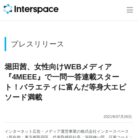
ホーム
会社概要
プレスリリース
事業内容
ニュース
堀田茜、女性向けWEBメディア
『4MEEE』で一問一答連載スター
IR情報
ト！バラエティに富んだ等身大エピ
ソード満載
ブログ
2021年07月26日
採用情報
インターネット広告・メディア運営事業の株式会社インタースペース
お問い合わせ
（所在地：東京都新宿区、代表取締役社長：河端伸一郎、証券コード：