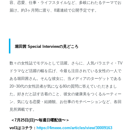
容、恋愛、仕事・ライフスタイルなど、多岐にわたるテーマでお
届け。約3ヶ月間に渡り、8週連続で公開予定です。
堀田茜 Special lnterviewの見どころ
数々の女性誌でモデルとして活躍。さらに、人気バラエティ・TV
ドラマなど活躍の幅を広げ、今最も注目されている女性の一人で
ある堀田茜さん。そんな彼女に、当メディアのターゲットである
20~30代の女性読者が気になる80の質問に答えていただきまし
た。好きだと話す古着のこと、彼女の健康美をつくるルーティー
ン、気になる恋愛・結婚観、お仕事のモチベーションなど、各回
見所満載です。
＜7月25日(日)〜毎週日曜配信〜＞
vol1はコチラ：
https://4meee.com/articles/view/30009163