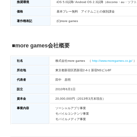
推奨環境
iOS 5.0以降/ Android OS 2.3以降（docomo・a
価格
基本プレー無料 アイテムごとの個別課金
著作権表記
(C)more games
■more games会社概要
社名
株式会社more games （
http://www.moregames.co.jp/
）
所在地
東京都新宿区西新宿2-4-1 新宿NSビル8F
代表者
田中 昌明
設立
2010年6月1日
資本金
20,000,000円（2013年3月末現在）
事業内容
ソーシャルアプリ事業
モバイルコンテンツ事業
モバイルメディア事業