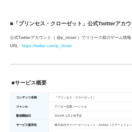
■「プリンセス・クローゼット」公式Twitterアカ
公式Twitterアカウント（ @p_closet ）でリリース前のゲーム
URL
https://twitter.com/p_closet
■サービス概要
コンテンツ名称
『プリンセス・クローゼット』
ジャンル
アバター恋愛ソーシャル
配信開始日
2014年 1月上旬予定
サービス提供先
株式会社サイバーエージェント：Ameba（スマートフォ