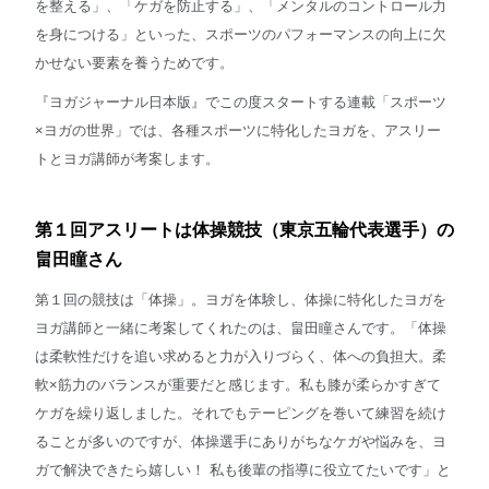
を整える」、「ケガを防止する」、「メンタルのコントロール力
を身につける」といった、スポーツのパフォーマンスの向上に欠
かせない要素を養うためです。
『ヨガジャーナル日本版』でこの度スタートする連載「スポーツ
×ヨガの世界」では、各種スポーツに特化したヨガを、アスリー
トとヨガ講師が考案します。
第１回アスリートは体操競技（東京五輪代表選手）の
畠田瞳さん
第１回の競技は「体操」。ヨガを体験し、体操に特化したヨガを
ヨガ講師と一緒に考案してくれたのは、畠田瞳さんです。「体操
は柔軟性だけを追い求めると力が入りづらく、体への負担大。柔
軟×筋力のバランスが重要だと感じます。私も膝が柔らかすぎて
ケガを繰り返しました。それでもテーピングを巻いて練習を続け
ることが多いのですが、体操選手にありがちなケガや悩みを、ヨ
ガで解決できたら嬉しい！ 私も後輩の指導に役立てたいです」と