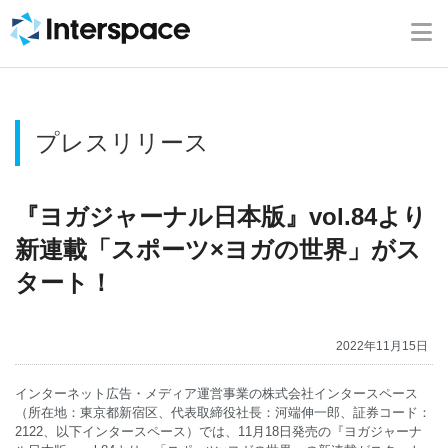
ホーム
会社概要
プレスリリース
事業内容
ニュース
『ヨガジャーナル日本版』vol.84より
新連載「スポーツ×ヨガの世界」がス
IR情報
タート！
ブログ
2022年11月15日
採用情報
インターネット広告・メディア運営事業の株式会社インタースペース
（所在地：東京都新宿区、代表取締役社長：河端伸一郎、証券コード：
2122、以下インタースペース）では、11月18日発売の『ヨガジャーナ
お問い合わせ