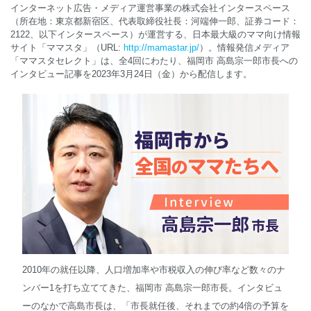
インターネット広告・メディア運営事業の株式会社インタースペース
（所在地：東京都新宿区、代表取締役社長：河端伸一郎、証券コード：
2122、以下インタースペース）が運営する、日本最大級のママ向け情報
English
サイト「ママスタ」（URL:
http://mamastar.jp/
）。情報発信メディア
「ママスタセレクト」は、全4回にわたり、福岡市 高島宗一郎市長への
インタビュー記事を2023年3月24日（金）から配信します。
2010年の就任以降、人口増加率や市税収入の伸び率など数々のナ
ンバー1を打ち立ててきた、福岡市 高島宗一郎市長。インタビュ
ーのなかで高島市長は、「市長就任後、それまでの約4倍の予算を