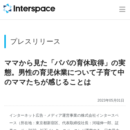
ホーム
会社概要
プレスリリース
事業内容
ニュース
ママから見た「パパの育休取得」の実
態。男性の育児休業について子育て中
IR情報
のママたちが感じることは
ブログ
2023年05月01日
採用情報
インターネット広告・メディア運営事業の株式会社インタースペ
ース（所在地：東京都新宿区、代表取締役社長：河端伸一郎、証
お問い合わせ