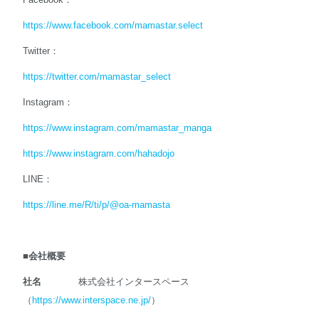
https://www.facebook.com/mamastar.select
Twitter：
https://twitter.com/mamastar_select
Instagram：
https://www.instagram.com/mamastar_manga
https://www.instagram.com/hahadojo
LINE：
https://line.me/R/ti/p/@oa-mamasta
■
会社概要
社名
株式会社インタースペース
（
https://www.interspace.ne.jp/
）