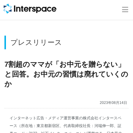
ホーム
会社概要
プレスリリース
事業内容
ニュース
7割超のママが「お中元を贈らない」
と回答。お中元の習慣は廃れていくの
IR情報
か
ブログ
2023年08月14日
採用情報
インターネット広告・メディア運営事業の株式会社インタースペ
ース（所在地：東京都新宿区、代表取締役社長：河端伸一郎、証
お問い合わせ