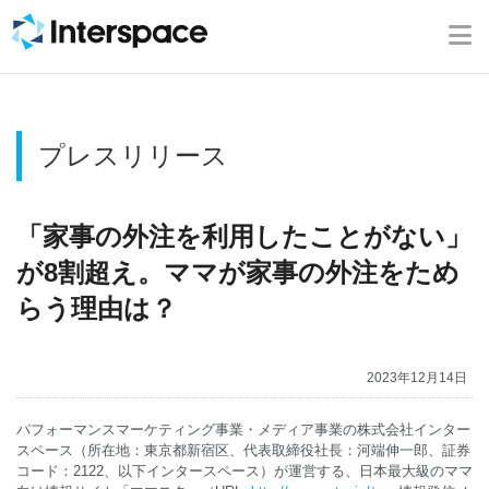
ホーム
会社概要
プレスリリース
事業内容
ニュース
「家事の外注を利用したことがない」
が8割超え。ママが家事の外注をため
IR情報
らう理由は？
ブログ
2023年12月14日
採用情報
パフォーマンスマーケティング事業・メディア事業の株式会社インター
スペース（所在地：東京都新宿区、代表取締役社長：河端伸一郎、証券
コード：2122、以下インタースペース）が運営する、日本最大級のママ
お問い合わせ