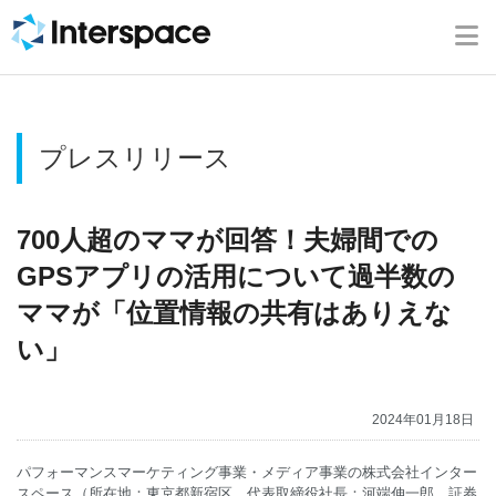
ホーム
会社概要
プレスリリース
事業内容
ニュース
700人超のママが回答！夫婦間での
GPSアプリの活用について過半数の
IR情報
ママが「位置情報の共有はありえな
い」
ブログ
2024年01月18日
採用情報
パフォーマンスマーケティング事業・メディア事業の株式会社インター
お問い合わせ
スペース（所在地：東京都新宿区、代表取締役社長：河端伸一郎、証券