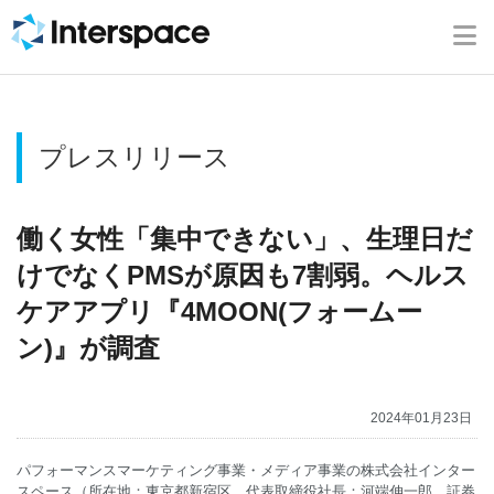
ホーム
会社概要
プレスリリース
事業内容
ニュース
働く女性「集中できない」、生理日だ
けでなくPMSが原因も7割弱。ヘルス
IR情報
ケアアプリ『4MOON(フォームー
ン)』が調査
ブログ
2024年01月23日
採用情報
パフォーマンスマーケティング事業・メディア事業の株式会社インター
お問い合わせ
スペース（所在地：東京都新宿区、代表取締役社長：河端伸一郎、証券