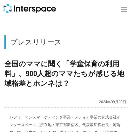
ホーム
会社概要
プレスリリース
事業内容
ニュース
全国のママに聞く「学童保育の利用
料」、900人超のママたちが感じる地
IR情報
域格差とホンネは？
ブログ
2024年09月30日
採用情報
パフォーマンスマーケティング事業・メディア事業の株式会社イ
ンタースペース（所在地：東京都新宿区、代表取締役社長：河端
お問い合わせ