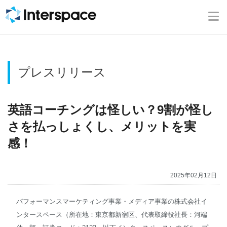
ホーム
会社概要
プレスリリース
事業内容
ニュース
英語コーチングは怪しい？9割が怪し
さを払っしょくし、メリットを実
IR情報
感！
ブログ
2025年02月12日
採用情報
パフォーマンスマーケティング事業・メディア事業の株式会社イ
ンタースペース（所在地：東京都新宿区、代表取締役社長：河端
お問い合わせ