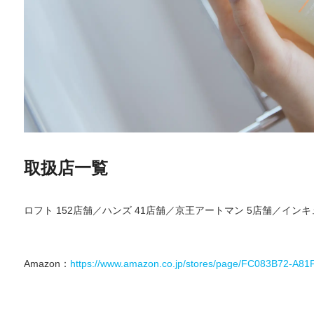
取扱店一覧
ロフト 152店舗／ハンズ 41店舗／京王アートマン 5店舗／インキ
Amazon：
https://www.amazon.co.jp/stores/page/FC083B72-A