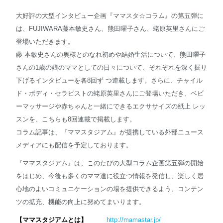
大好評の大型インタビュー企画『ママスタ☆コラム』の第五弾に
は、FUJIWARA藤本敏史さん、熊田曜子さん、蛯原英里さんにご
登場いただきます。
藤 本敏史さんの奥様とのなれ初めや結婚生活について、熊田曜子
さんの1歳の娘のママとしての日々について、それぞれを深く掘り
下げるインタビューを各8回ず つ連載します。さらに、チャイル
ド・ボディ・セラピストの蛯原英里さんにご登場いただき、ベビ
ーマッサージや赤ちゃんと一緒にできるエクササイズの紙上 レッ
スンを、こちらも8回連載で掲載します。
コラム記事は、『ママスタジアム』が提携している外部ニュース
メディアにも配信を予定しております。
『ママスタジアム』は、このたびの大型コラム企画第五弾の開始
をはじめ、今後も多くのママ達に役立つ情報を発信し、楽しく居
心地のよいコミュニケーションの場を提供できるよう、コンテン
ツの拡充、機能の向上に努めてまいります。
【ママスタジアムとは】
http://mamastar.jp/