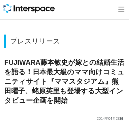
ホーム
会社概要
プレスリリース
事業内容
ニュース
FUJIWARA藤本敏史が嫁との結婚生活
を語る！日本最大級のママ向けコミュ
IR情報
ニティサイト『ママスタジアム』熊
田曜子、蛯原英里も登場する大型イン
ブログ
タビュー企画を開始
採用情報
2014年04月23日
お問い合わせ