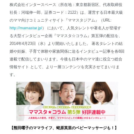
株式会社インタースペース（所在地：東京都新宿区、代表取締役
社長：河端伸一郎、証券コード：2122）は、運営する日本最大級
English
のママ向けコミュニティサイト『ママスタジアム』（URL:
http://mamastar.jp/
） において、人気タレントや著名人が登場す
る大型インタビュー企画『ママスタ☆コラム』第五弾の配信を、
2014年4月23日（水）より開始いたしました。 著名タレントの結
婚や妊娠、子育て体験や家族関係に迫るインタビュー記事を各8回
連載で配信してまいります。今後も日本中のママ達に役立つ総合
情報サイト として、より一層コンテンツを充実させてまいりま
す。
【熊田曜子のママライフ、蛯原英里のベビーマッサージも！】