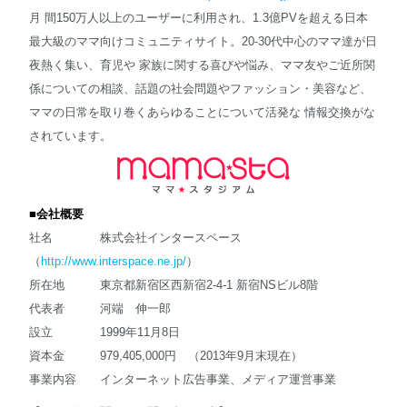
月 間150万人以上のユーザーに利用され、1.3億PVを超える日本
最大級のママ向けコミュニティサイト。20-30代中心のママ達が日
夜熱く集い、育児や 家族に関する喜びや悩み、ママ友やご近所関
係についての相談、話題の社会問題やファッション・美容など、
ママの日常を取り巻くあらゆることについて活発な 情報交換がな
されています。
■会社概要
社名 株式会社インタースペース
（
http://www.interspace.ne.jp/
）
所在地 東京都新宿区西新宿2-4-1 新宿NSビル8階
代表者 河端 伸一郎
設立 1999年11月8日
資本金 979,405,000円 （2013年9月末現在）
事業内容 インターネット広告事業、メディア運営事業