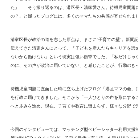
た」――そう振り返るのは、港区長・清家愛さん。待機児童問題
の？」と綴ったブログには、多くのママたちの共感が寄せられま
清家区長が政治の道を志した原点は、まさに“子育ての壁”。新聞
伝えてきた清家さんにとって、「子どもを産んだらキャリアを諦
ないから働けない」という現実は強い衝撃でした。「私だけじゃ
のに、その声が政治に届いていない」と感じたことが、行動のき
待機児童問題に直面した時に立ち上げたブログ「港区ママの会」
を行政に届けてきました。そこから「一人ひとりの声を形にする
へと歩みを進め、現在、子育てや教育に留まらず、様々な分野で
今回のインタビューでは、マッチング型ベビーシッター利用支援
策“MINATOスタイル”など、子育て世代に寄り添った取り組み