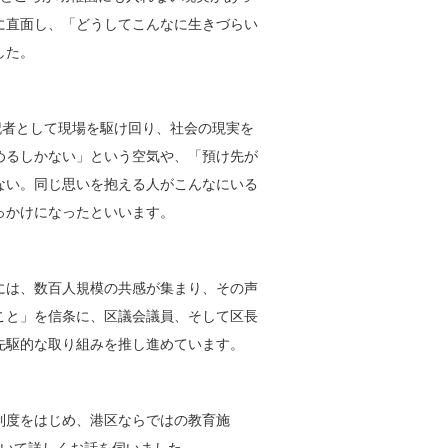
に直面し、「どうしてこんなに生きづらい
した。
記者として現場を駆け回り、社会の現実を
めるしかない」という空気や、「預け先が
ない。同じ思いを抱える人がこんなにいる
っかけになったといいます。
には、数百人規模の共感が集まり、その声
こと」を信条に、区議会議員、そして区長
先駆的な取り組みを推し進めています。
制度をはじめ、港区ならではの教育施
について詳しくお話を伺いました。