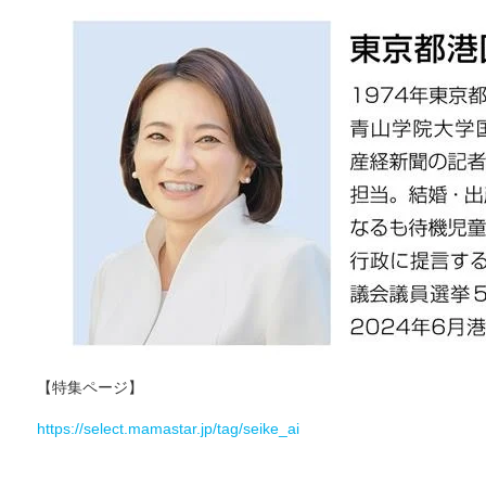
【特集ページ】
https://select.mamastar.jp/tag/seike_ai