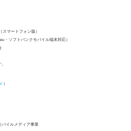
（スマートフォン版）
o・au・ソフトバンクモバイル端末対応）
金
す。
p/
）
モバイルメディア事業