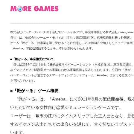
株式会社インタースペースの子会社でソーシャルアプリ事業を手掛ける株式会社more gam
当社）は、株式会社シーエー・モバイル（本社：東京都渋谷区、代表取締役社長：外川譲、
ゲーム『艶が～る』の事業を譲り受けることに合意し、2015年3月中旬よりリニューアル版『艶 が～
「Ameba」で配信開始することを、本日お知らせいたします。
■『艶が～る』事業譲受について
当社は2014年12月9日付で株式会社サイバーエージェント（本社所在 地：東京都渋谷
ネイティブアプリ版恋愛ゲーム事業における事業提携を発表しております。今回の 『艶が
バーエージェントが運営するスマートフォンプラットフォーム「Ameba」における恋愛 
を見込んでいます。
■
『艶が～る』ゲーム概要
『艶が～る』は、「Ameba」にて2011年9月の配信開始後、
いただいている女性向け恋愛シミュレーションゲームです。
ユーザーは、幕末の江戸にタイムスリップした主人公となり、新
するイケメン志士たちとの出会いを通じて、甘く切ないラブスト
います。