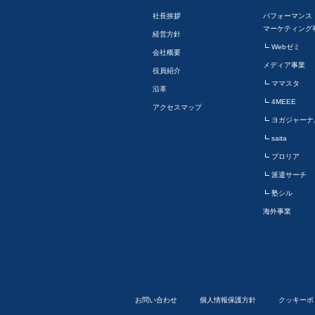
社長挨拶
パフォーマンス
マーケティング
経営方針
Webゼミ
会社概要
メディア事業
役員紹介
ママスタ
沿革
4MEEE
アクセスマップ
ヨガジャーナ
saita
プロリア
派遣サーチ
塾シル
海外事業
お問い合わせ
個人情報保護方針
クッキーポ