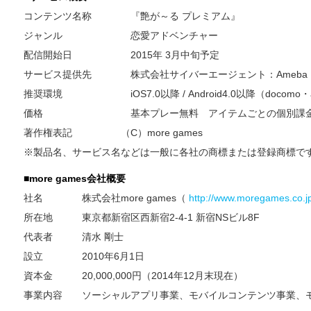
コンテンツ名称 『艶が～る プレミアム』
ジャンル 恋愛アドベンチャー
配信開始日 2015年 3月中旬予定
サービス提供先 株式会社サイバーエージェント：Ameba
推奨環境 iOS7.0以降 / Android4.0以降（docom
価格 基本プレー無料 アイテムごとの個別課
著作権表記 （C）more games
※製品名、サービス名などは一般に各社の商標または登録商標で
■
more games
会社概要
社名 株式会社more games（
http://www.moregames.co.j
所在地 東京都新宿区西新宿2-4-1 新宿NSビル8F
代表者 清水 剛士
設立 2010年6月1日
資本金 20,000,000円（2014年12月末現在）
事業内容 ソーシャルアプリ事業、モバイルコンテンツ事業、