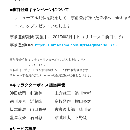
■
事前登録キャンペーンについて
リニューアル配信を記念して、事前登録頂いた皆様へ「全キャラ
コイン」をプレゼントいたします！
事前登録期間 実施中～ 2015年3月中旬（リリース日前日まで）
事前登録URL
https://s.amebame.com/#preregister?id=335
事前登録特典 １．全キャラクターボイス入り特別シナリオ
２．50コイン
※特典は正式サービス配信開始後にゲーム内で付与されます。
※Ameba非会員の方はAmebaへの会員登録が必要となります。
■
キャラクターボイス担当声優
沖田総司：朴璐美 土方歳三：浪川大輔
徳川慶喜：近藤隆 高杉晋作：檜山修之
坂本龍馬：山口勝平 古高俊太郎：緑川光
藍屋秋斉：石田彰 結城翔太：下野紘
■
サービス概要