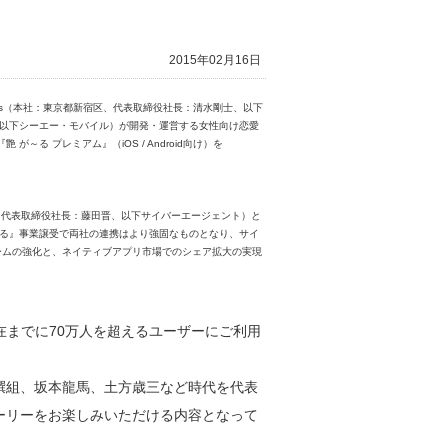
2015年02月16日
es（本社：東京都新宿区、代表取締役社長：清水剛士、以下
 以下シーエー・モバイル）が開発・運営する女性向け恋愛
る プレミアム』（iOS / Android向け）を
区、代表取締役社長：藤田晋、以下サイバーエージェント）と
～る』事業譲受で両社の連携はより強固なものとなり、サイ
ゲームの強化と、ネイティブアプリ市場でのシェア拡大の実現
現在までに70万人を超えるユーザーにご利用
撰組、坂本龍馬、土方歳三など時代を代表
ーリーをお楽しみいただける内容となって