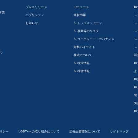
プレスリリース
IRニュース
I
事業
パブリシティ
経営情報
お知らせ
トップメッセージ
事業等のリスク
コーポレート・ガバナンス
財務ハイライト
ル
株式について
新
株式情報
I
株価情報
よ
I
I
電
免
I
リシー
LGBT+への取り組みについて
広告品質確保について
サイトマップ