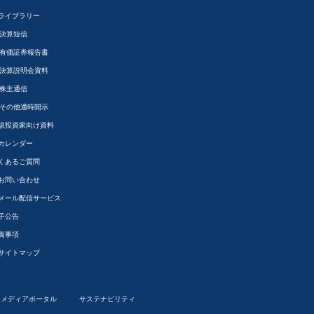
Rライブラリー
決算短信
有価証券報告書
決算説明会資料
株主通信
その他適時開示
規投資家向け資料
Rカレンダー
くあるご質問
Rお問い合わせ
Rメール配信サービス
子公告
責事項
Rサイトマップ
メディアポータル
サステナビリティ