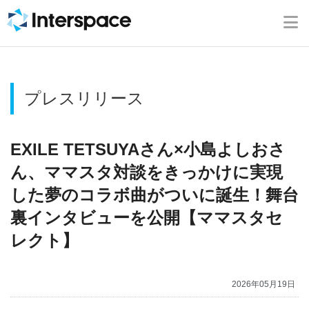
ホーム
会社概要
プレスリリース
事業内容
ニュース
EXILE TETSUYAさん×小島よしおさ
ん、ママスタ対談をきっかけに実現
IR情報
した夢のコラボ曲がついに誕生！舞台
裏インタビューを公開【ママスタセ
ブログ
レクト】
採用情報
2026年05月19日
お問い合わせ