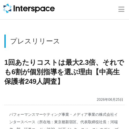
ホーム
会社概要
プレスリリース
事業内容
ニュース
1回あたりコストは最大2.3倍、それで
も6割が個別指導を選ぶ理由【中高生
IR情報
保護者249人調査】
ブログ
2026年06月25日
採用情報
パフォーマンスマーケティング事業・メディア事業の株式会社イ
ンタースペース（所在地：東京都新宿区、代表取締役社長：河端
お問い合わせ