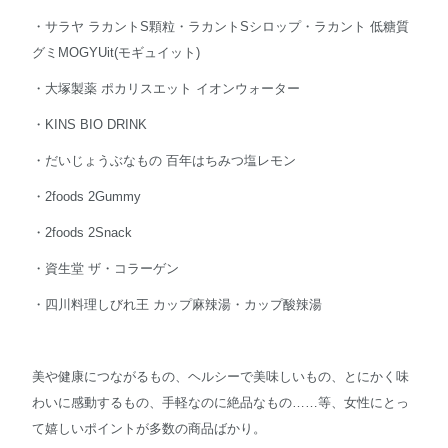
・サラヤ ラカントS顆粒・ラカントSシロップ・ラカント 低糖質
グミMOGYUit(モギュイット)
・大塚製薬 ポカリスエット イオンウォーター
・KINS BIO DRINK
・だいじょうぶなもの 百年はちみつ塩レモン
・2foods 2Gummy
・2foods 2Snack
・資生堂 ザ・コラーゲン
・四川料理しびれ王 カップ麻辣湯・カップ酸辣湯
美や健康につながるもの、ヘルシーで美味しいもの、とにかく味
わいに感動するもの、手軽なのに絶品なもの……等、女性にとっ
て嬉しいポイントが多数の商品ばかり。