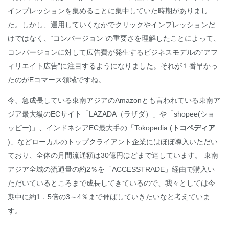
インプレッションを集めることに集中していた時期がありまし
た。しかし、運用していくなかでクリックやインプレッションだ
けではなく、“コンバージョン”の重要さを理解したことによって、
コンバージョンに対して広告費が発生するビジネスモデルの“アフ
ィリエイト広告”に注目するようになりました。それが１番早かっ
たのがEコマース領域ですね。
今、急成長している東南アジアのAmazonとも言われている東南ア
ジア最大級のECサイト「LAZADA（ラザダ）」や「shopee(ショ
ッピー)」、インドネシアEC最大手の「Tokopedia (
トコペディア
)」などローカルのトップクライアント企業にはほぼ導入いただい
ており、全体の月間流通額は30億円ほどまで達しています。 東南
アジア全域の流通量の約2％を「ACCESSTRADE」経由で購入い
ただいているところまで成長してきているので、我々としては今
期中に約1．5倍の3～4％まで伸ばしていきたいなと考えていま
す。