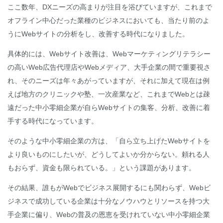
ここ数年、DXニーズの高まりが注目を浴びていますが、これまで
オフライン中心だった業種のビジネスにおいても、当たり前のよ
うにWebサイトの分析をし、改善する時代になりました。
具体的には、Webサイト改善は、Webマーケティングリテラシー
の高いWeb広告代理店やWebメディア、大手企業の間で重要視さ
れ、そのニーズは年々あがっていますが、それに加えて現在は例
えば地方のクリニックや塾、一次産業など、これまでWebとは疎
遠だった中小零細企業が自らWebサイトの集客、分析、改善に着
手する時代になっています。
そのような中小零細企業の方は、「自ら立ち上げたWebサイトを
より良いものにしたいが、どうしてよいか分からない。頼れる人
もおらず、資金も限られている。」という課題があります。
その結果、誰もがWebでビジネス展開するにも関わらず、Webビ
ジネスで成功している企業は十分なノウハウとリソースを持つ大
手企業に偏り、Webの普及の恩恵を受けれていない中小零細企業