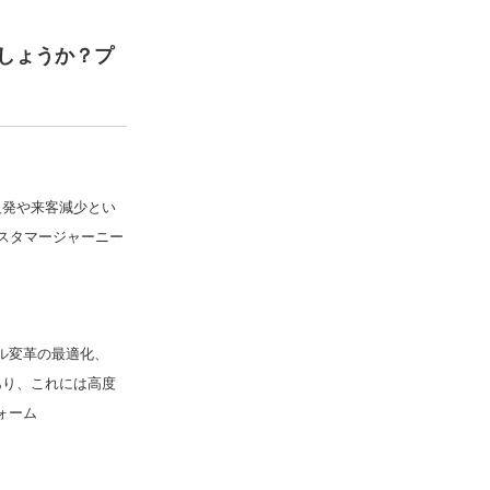
しょうか？プ
反発や来客減少とい
スタマージャーニー
ル変革の最適化、
必要であり、これには高度
ォーム