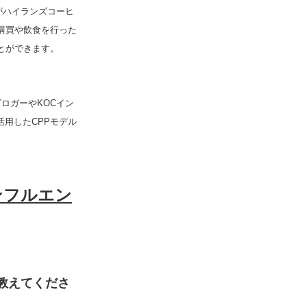
がハイランズコーヒ
購買や飲食を行った
とができます。
ロガーやKOCイン
活用したCPPモデル
ンフルエン
教えてくださ