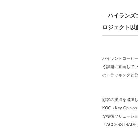
―ハイランズ
ロジェクト以
ハイランドコーヒー
う課題に直面してい
のトラッキングと
顧客の接点を追跡
KOC（Key Opin
な技術ソリューシ
「ACCESSTR