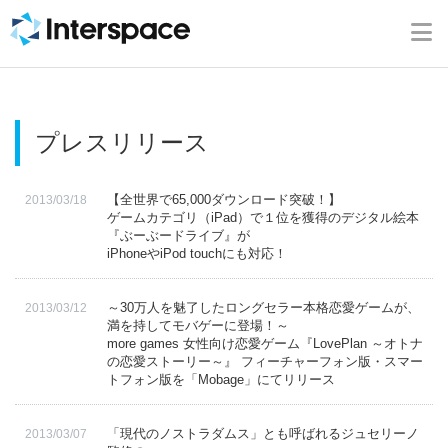
ホーム
会社概要
プレスリリース
事業内容
【全世界で65,000ダウンロード突破！】
2013/03/18
ニュース
ゲームカテゴリ（iPad）で１位を獲得のデジタル絵本
『ぶーぶードライブ』が
iPhoneやiPod touchにも対応！
IR情報
～30万人を魅了したロングセラー本格恋愛ゲームが、
2013/03/12
ブログ
満を持してモバゲーに登場！～
more games 女性向け恋愛ゲーム『LovePlan ～オトナ
の恋愛ストーリー～』 フィーチャーフォン版・スマー
トフォン版を「Mobage」にてリリース
採用情報
「現代のノストラダムス」とも呼ばれるジュセリーノ
2013/03/07
お問い合わせ