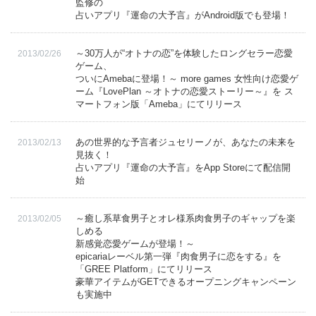
監修の
占いアプリ『運命の大予言』がAndroid版でも登場！
English
～30万人が“オトナの恋”を体験したロングセラー恋愛
2013/02/26
ゲーム、
ついにAmebaに登場！～ more games 女性向け恋愛ゲ
ーム『LovePlan ～オトナの恋愛ストーリー～』を ス
マートフォン版「Ameba」にてリリース
あの世界的な予言者ジュセリーノが、あなたの未来を
2013/02/13
見抜く！
占いアプリ『運命の大予言』をApp Storeにて配信開
始
～癒し系草食男子とオレ様系肉食男子のギャップを楽
2013/02/05
しめる
新感覚恋愛ゲームが登場！～
epicariaレーベル第一弾『肉食男子に恋をする』を
「GREE Platform」にてリリース
豪華アイテムがGETできるオープニングキャンペーン
も実施中