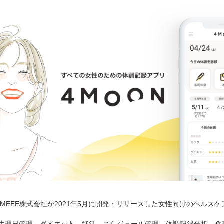
4MEEE株式会社が2021年5月に開発・リリースした女性向けのヘルス
生理日管理、ダイエット、妊活、スケジュール管理、体調記録分析、食