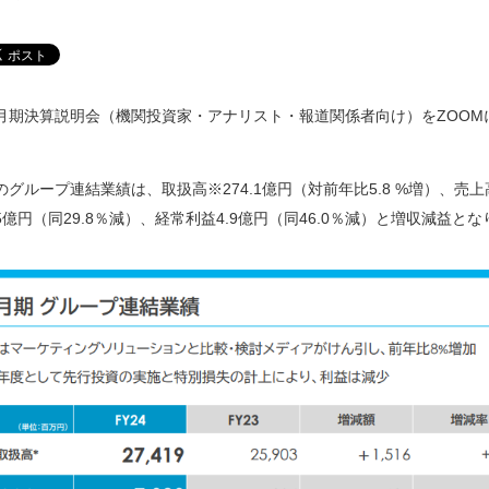
年9月期決算説明会（機関投資家・アナリスト・報道関係者向け）をZOO
期のグループ連結業績は、取扱高※274.1億円（対前年比5.8 %増）、売上高
5億円（同29.8％減）、経常利益4.9億円（同46.0％減）と増収減益と