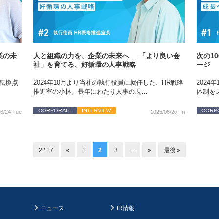
業の未
人と組織の力を、企業の未来へ──「より良い会
次の1
社」を育てる、好循環の人事戦略
ージ
転換点
2024年10月より当社の執行役員に就任した、HR戦略
2024
推進室の小林。長年にわたり人事の現…
体制を
CORPORATE
INTERVIEW
CORP
06/24 Tue
2025/06/20 Fri
2 / 17
«
1
2
3
...
»
最後 »
ニュース
IR情報