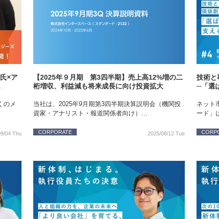
氏×ア
【2025年９月期 第3四半期】売上高12%増の二
技術と
…
桁増収、利益減も将来成長に向け投資拡大
─「選
くのメ
当社は、2025年9月期第3四半期決算説明会（機関投
ネット
資家・アナリスト・報道関係者向け）…
ード」
CORPORATE
CORP
09/04 Thu
2025/08/12 Tue