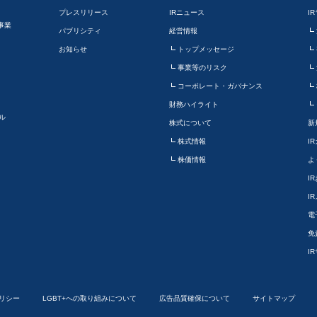
プレスリリース
IRニュース
I
事業
パブリシティ
経営情報
お知らせ
トップメッセージ
事業等のリスク
コーポレート・ガバナンス
財務ハイライト
ル
株式について
新
株式情報
I
株価情報
よ
I
I
電
免
I
リシー
LGBT+への取り組みについて
広告品質確保について
サイトマップ