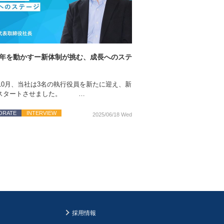
0年を動かすー新体制が挑む、成長へのステ
年10月、当社は3名の執行役員を新たに迎え、新
スタートさせました。 …
ORATE
INTERVIEW
2025/06/18 Wed
採用情報