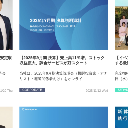
」安定収
【2025年9月期 決算】売上高11％増。ストック
【イベン
収益拡大、課金サービスが好スタート
する最新B
子会
当社は、2025年9月期決算説明会（機関投資家・アナ
完全招待
リスト・報道関係者向け）をオンライ…
日（水
CORPORATE
SERVI
11/20 Thu
2025/11/12 Wed