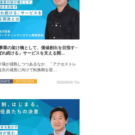
事業の架け橋として、価値創出を目指す─
ばれ続ける」サービスを支える開…
市場が成熟しつつあるなか、「アクセストレ
は次の成長に向けて転換期を迎…
ORATE
INTERVIEW
2025/06/26 Thu