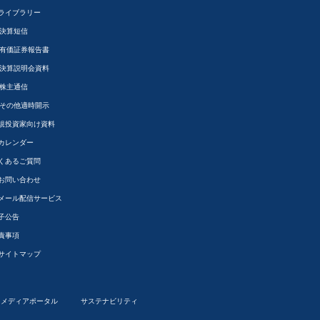
Rライブラリー
決算短信
有価証券報告書
決算説明会資料
株主通信
その他適時開示
規投資家向け資料
Rカレンダー
くあるご質問
Rお問い合わせ
Rメール配信サービス
子公告
責事項
Rサイトマップ
メディアポータル
サステナビリティ