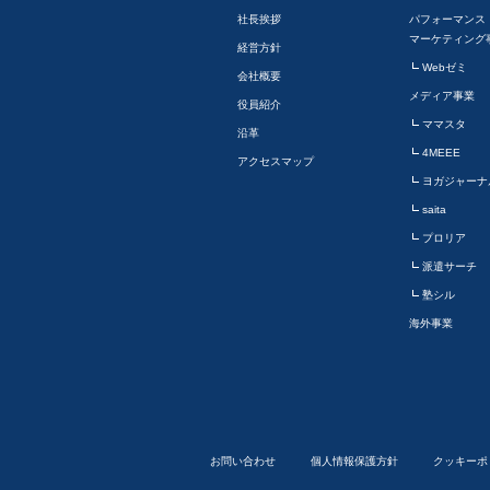
社長挨拶
パフォーマンス
マーケティング
経営方針
Webゼミ
会社概要
メディア事業
役員紹介
ママスタ
沿革
4MEEE
アクセスマップ
ヨガジャーナ
saita
プロリア
派遣サーチ
塾シル
海外事業
お問い合わせ
個人情報保護方針
クッキーポ